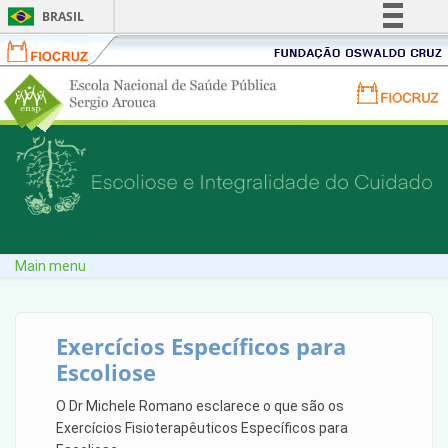
BRASIL
Fiocruz
Fundação
Simplifique!
Oswaldo
Portal
Comunica BR
Cruz
Portal
ENSP
Participe
FIOCRUZ
-
-
Acesso à informação
Escola
Skip to main content
Fundação
Nacional
Legislação
Oswaldo
de
Canais
Cruz
Saúde
Pública
Sergio
Main menu
Arouca
Exercícios Específicos para
Escoliose
O Dr Michele Romano esclarece o que são os
Exercícios Fisioterapêuticos Específicos para