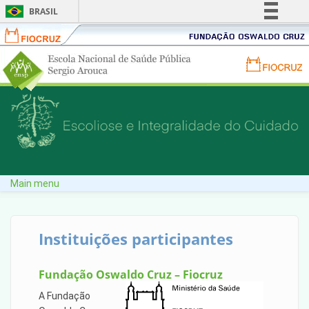
BRASIL
Fiocruz
Fundação
Simplifique!
Oswaldo
Portal
Comunica BR
Cruz
Portal
ENSP
Participe
FIOCRUZ
-
-
Acesso à informação
Escola
Skip to main content
Fundação
Nacional
Legislação
Oswaldo
de
Canais
Cruz
Saúde
Pública
Sergio
Main menu
Arouca
Instituições participantes
Fundação Oswaldo Cruz – Fiocruz
A Fundação