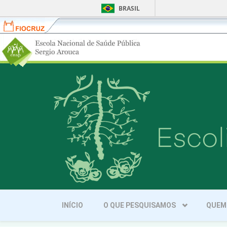
BRASIL
Fiocruz
Portal
ENSP
-
Escola
Skip to main content
Nacional
de
Saúde
Pública
Sergio
Arouca
INÍCIO
O QUE PESQUISAMOS
QUEM