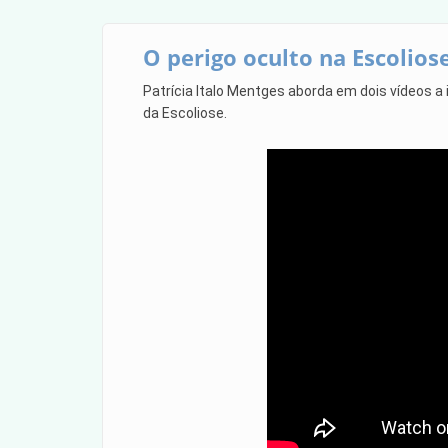
O perigo oculto na Escoliose
Patrícia Italo Mentges aborda em dois vídeos a
da Escoliose.