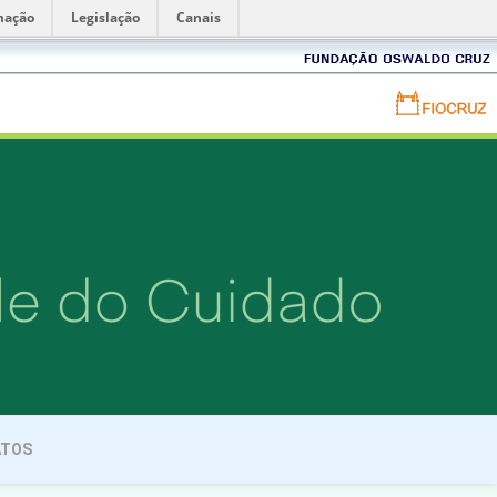
mação
Legislação
Canais
Fundação
Oswaldo
Cruz
Portal
FIOCRUZ
-
Fundação
Oswaldo
Cruz
ATOS